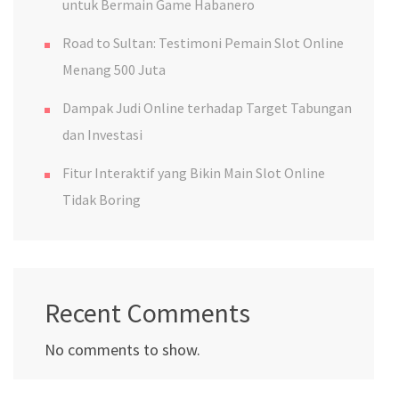
untuk Bermain Game Habanero
Road to Sultan: Testimoni Pemain Slot Online
Menang 500 Juta
Dampak Judi Online terhadap Target Tabungan
dan Investasi
Fitur Interaktif yang Bikin Main Slot Online
Tidak Boring
Recent Comments
No comments to show.