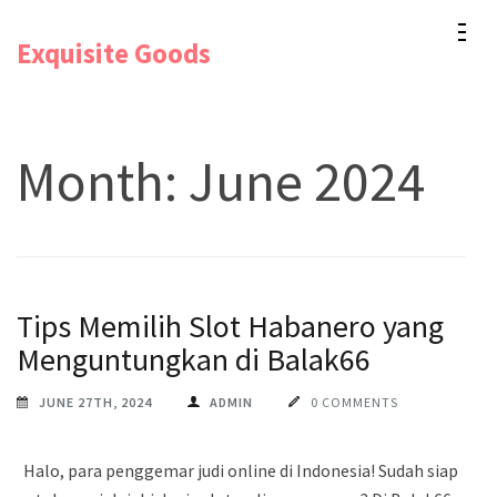
Skip
Exquisite Goods
to
content
(Press
Enter)
Month:
June 2024
Tips Memilih Slot Habanero yang
Menguntungkan di Balak66
JUNE 27TH, 2024
ADMIN
0 COMMENTS
Halo, para penggemar judi online di Indonesia! Sudah siap