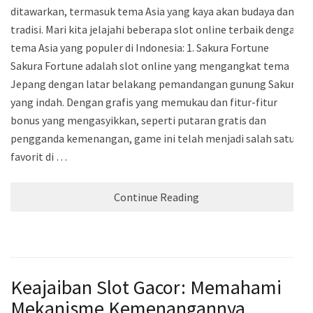
ditawarkan, termasuk tema Asia yang kaya akan budaya dan
tradisi. Mari kita jelajahi beberapa slot online terbaik dengan
tema Asia yang populer di Indonesia: 1. Sakura Fortune
Sakura Fortune adalah slot online yang mengangkat tema
Jepang dengan latar belakang pemandangan gunung Sakura
yang indah. Dengan grafis yang memukau dan fitur-fitur
bonus yang mengasyikkan, seperti putaran gratis dan
pengganda kemenangan, game ini telah menjadi salah satu
favorit di …
Continue Reading
Keajaiban Slot Gacor: Memahami
Mekanisme Kemenangannya