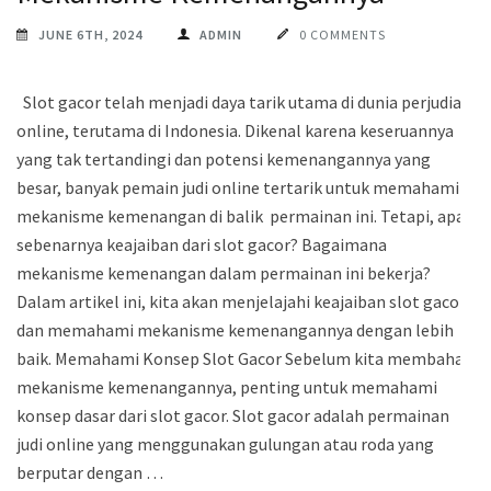
JUNE 6TH, 2024
ADMIN
0 COMMENTS
Slot gacor telah menjadi daya tarik utama di dunia perjudian
online, terutama di Indonesia. Dikenal karena keseruannya
yang tak tertandingi dan potensi kemenangannya yang
besar, banyak pemain judi online tertarik untuk memahami
mekanisme kemenangan di balik permainan ini. Tetapi, apa
sebenarnya keajaiban dari slot gacor? Bagaimana
mekanisme kemenangan dalam permainan ini bekerja?
Dalam artikel ini, kita akan menjelajahi keajaiban slot gacor
dan memahami mekanisme kemenangannya dengan lebih
baik. Memahami Konsep Slot Gacor Sebelum kita membahas
mekanisme kemenangannya, penting untuk memahami
konsep dasar dari slot gacor. Slot gacor adalah permainan
judi online yang menggunakan gulungan atau roda yang
berputar dengan …