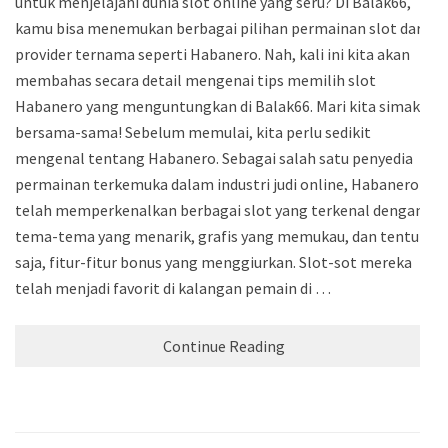
untuk menjelajahi dunia slot online yang seru? Di Balak66,
kamu bisa menemukan berbagai pilihan permainan slot dari
provider ternama seperti Habanero. Nah, kali ini kita akan
membahas secara detail mengenai tips memilih slot
Habanero yang menguntungkan di Balak66. Mari kita simak
bersama-sama! Sebelum memulai, kita perlu sedikit
mengenal tentang Habanero. Sebagai salah satu penyedia
permainan terkemuka dalam industri judi online, Habanero
telah memperkenalkan berbagai slot yang terkenal dengan
tema-tema yang menarik, grafis yang memukau, dan tentu
saja, fitur-fitur bonus yang menggiurkan. Slot-sot mereka
telah menjadi favorit di kalangan pemain di …
Continue Reading