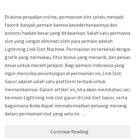
Di dunia perjudian online, permainan slot selalu menjadi
favorit banyak pemain karena kesederhanaannya dan
potensi hadiah besar yang ditawarkan. Salah satu permainan
slot yang sangat diminati oleh para pemain adalah
Lightning Link Slot Machine. Permainan ini terkenal dengan
grafik yang memukau, fitur bonus yang menarik, dan peluang
besar untuk meraih jackpot. Bagi pemain Indonesia yang
ingin mencoba peruntungan di permainan ini, Link Slot
Gacor adalah salah satu platform terbaik untuk
memainkannya. Dalam artikel ini, kita akan membahas cara
bermain Lightning link slot gacor di Link Slot Gacor, serta
bagaimana Anda dapat memaksimalkan peluang menang
dalam permainan slot yang seru ini. …
Continue Reading