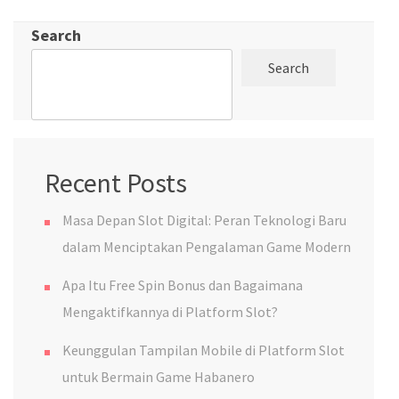
Search
Search
Recent Posts
Masa Depan Slot Digital: Peran Teknologi Baru
dalam Menciptakan Pengalaman Game Modern
Apa Itu Free Spin Bonus dan Bagaimana
Mengaktifkannya di Platform Slot?
Keunggulan Tampilan Mobile di Platform Slot
untuk Bermain Game Habanero