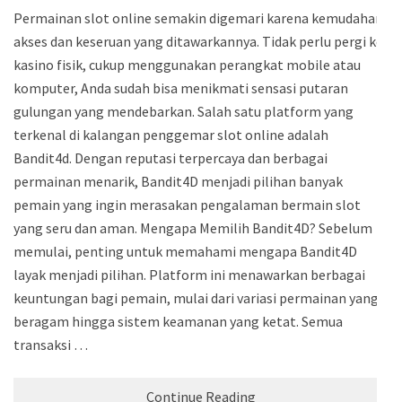
Permainan slot online semakin digemari karena kemudahan
akses dan keseruan yang ditawarkannya. Tidak perlu pergi ke
kasino fisik, cukup menggunakan perangkat mobile atau
komputer, Anda sudah bisa menikmati sensasi putaran
gulungan yang mendebarkan. Salah satu platform yang
terkenal di kalangan penggemar slot online adalah
Bandit4d. Dengan reputasi terpercaya dan berbagai
permainan menarik, Bandit4D menjadi pilihan banyak
pemain yang ingin merasakan pengalaman bermain slot
yang seru dan aman. Mengapa Memilih Bandit4D? Sebelum
memulai, penting untuk memahami mengapa Bandit4D
layak menjadi pilihan. Platform ini menawarkan berbagai
keuntungan bagi pemain, mulai dari variasi permainan yang
beragam hingga sistem keamanan yang ketat. Semua
transaksi …
Continue Reading