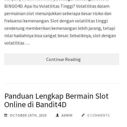
BINGO4D. Apa Itu Volatilitas Tinggi? Volatilitas dalam
permainan slot menunjukkan seberapa besar risiko dan
frekuensi kemenangan. Slot dengan volatilitas tinggi
cenderung memberikan kemenangan lebih jarang, tetapi
nilai hadiahnya bisa sangat besar. Sebaliknya, slot dengan
volatilitas …
Continue Reading
Panduan Lengkap Bermain Slot
Online di Bandit4D
OCTOBER 19TH, 2025
ADMIN
0 COMMENTS