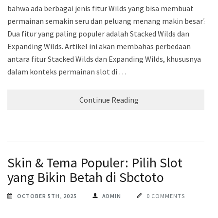
bahwa ada berbagai jenis fitur Wilds yang bisa membuat
permainan semakin seru dan peluang menang makin besar?
Dua fitur yang paling populer adalah Stacked Wilds dan
Expanding Wilds. Artikel ini akan membahas perbedaan
antara fitur Stacked Wilds dan Expanding Wilds, khususnya
dalam konteks permainan slot di …
Continue Reading
Skin & Tema Populer: Pilih Slot
yang Bikin Betah di Sbctoto
OCTOBER 5TH, 2025
ADMIN
0 COMMENTS