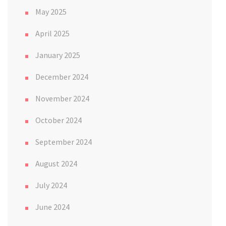
May 2025
April 2025
January 2025
December 2024
November 2024
October 2024
September 2024
August 2024
July 2024
June 2024