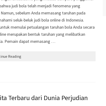
 bahwa judi bola telah menjadi fenomena yang
ng. Namun, sebelum Anda memasang taruhan pada
hami seluk-beluk judi bola online di Indonesia.
 untuk memulai petualangan taruhan bola Anda secara
online merupakan bentuk taruhan yang melibatkan
bola. Pemain dapat memasang …
inue Reading
rita Terbaru dari Dunia Perjudian