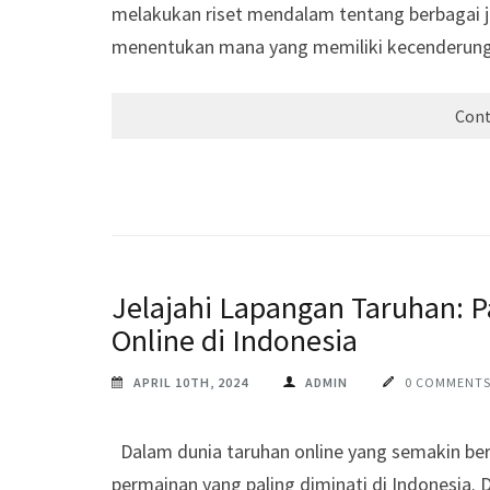
melakukan riset mendalam tentang berbagai je
menentukan mana yang memiliki kecenderun
Cont
Jelajahi Lapangan Taruhan: P
Online di Indonesia
APRIL 10TH, 2024
ADMIN
0 COMMENT
Dalam dunia taruhan online yang semakin ber
permainan yang paling diminati di Indonesia