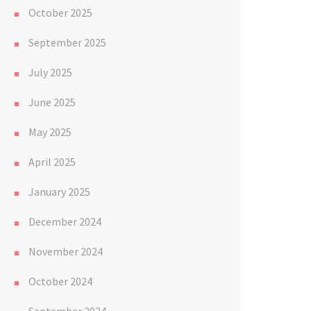
October 2025
September 2025
July 2025
June 2025
May 2025
April 2025
January 2025
December 2024
November 2024
October 2024