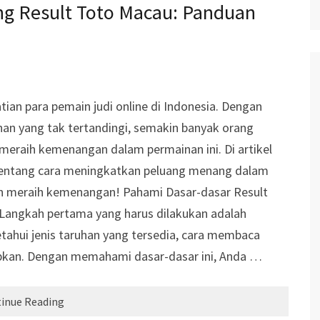
g Result Toto Macau: Panduan
S
ian para pemain judi online di Indonesia. Dengan
an yang tak tertandingi, semakin banyak orang
meraih kemenangan dalam permainan ini. Di artikel
tentang cara meningkatkan peluang menang dalam
gan meraih kemenangan! Pahami Dasar-dasar Result
Langkah pertama yang harus dilakukan adalah
ahui jenis taruhan yang tersedia, cara membaca
rapkan. Dengan memahami dasar-dasar ini, Anda …
inue Reading