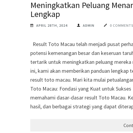
Meningkatkan Peluang Menan
Lengkap
APRIL 28TH, 2024
ADMIN
0 COMMENT
Result Toto Macau telah menjadi pusat perhat
potensi kemenangan besar dan keseruan taruh
tertarik untuk meningkatkan peluang mereka 
ini, kami akan memberikan panduan lengkap 
result toto macau. Mari kita mulai petualan
Toto Macau: Fondasi yang Kuat untuk Sukses 
memahami dasar-dasar result Toto Macau. Ket
hasil, dan berbagai strategi yang dapat dite
Cont