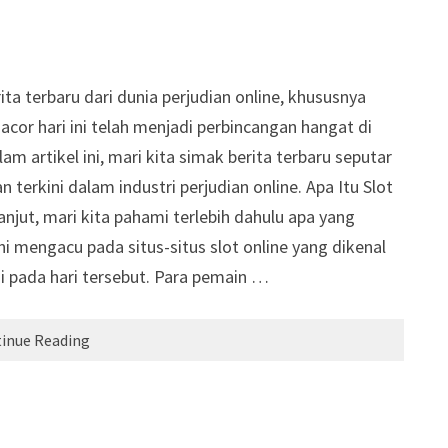
ta terbaru dari dunia perjudian online, khususnya
 gacor hari ini telah menjadi perbincangan hangat di
m artikel ini, mari kita simak berita terbaru seputar
terkini dalam industri perjudian online. Apa Itu Slot
anjut, mari kita pahami terlebih dahulu apa yang
ini mengacu pada situs-situs slot online yang dikenal
i pada hari tersebut. Para pemain …
inue Reading