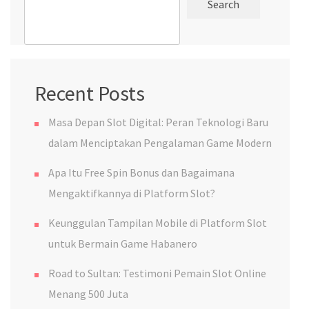
Search
Recent Posts
Masa Depan Slot Digital: Peran Teknologi Baru
dalam Menciptakan Pengalaman Game Modern
Apa Itu Free Spin Bonus dan Bagaimana
Mengaktifkannya di Platform Slot?
Keunggulan Tampilan Mobile di Platform Slot
untuk Bermain Game Habanero
Road to Sultan: Testimoni Pemain Slot Online
Menang 500 Juta