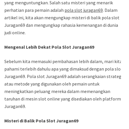
yang menguntungkan. Salah satu misteri yang menarik
perhatian para pemain adalah
pola slot juragan69
. Dalam
artikel ini, kita akan mengungkap misteri di balik pola slot
Juragan69 dan mengungkap rahasia kemenangan di dunia
judi online.
Mengenal Lebih Dekat Pola Slot Juragan69
Sebelum kita memasuki pembahasan lebih dalam, mari kita
pahami terlebih dahulu apa yang dimaksud dengan pola slot
Juragan69. Pola slot Juragan69 adalah serangkaian strategi
atau metode yang digunakan oleh pemain untuk
meningkatkan peluang mereka dalam memenangkan
taruhan di mesin slot online yang disediakan oleh platform
Juragan69.
Misteri di Balik Pola Slot Juragan69