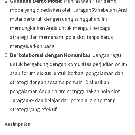
Gunakan Demo Mode
: Manfaatkan fitur demo
mode yang disediakan oleh Juragan69 sebelum Anda
mulai bertaruh dengan uang sungguhan. Ini
memungkinkan Anda untuk menguji berbagai
strategi dan memahami pola slot tanpa harus
mengeluarkan uang.
Berkolaborasi dengan Komunitas
: Jangan ragu
untuk bergabung dengan komunitas perjudian online
atau forum diskusi untuk berbagi pengalaman dan
strategi dengan sesama pemain. Diskusikan
pengalaman Anda dalam menggunakan pola slot
Juragan69 dan belajar dari pemain lain tentang
strategi yang efektif.
Kesimpulan