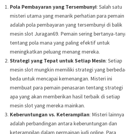
Pola Pembayaran yang Tersembunyi
: Salah satu
misteri utama yang menarik perhatian para pemain
adalah pola pembayaran yang tersembunyi di balik
mesin slot Juragan69. Pemain sering bertanya-tanya
tentang pola mana yang paling efektif untuk
meningkatkan peluang menang mereka.
Strategi yang Tepat untuk Setiap Mesin
: Setiap
mesin slot mungkin memiliki strategi yang berbeda-
beda untuk mencapai kemenangan. Misteri ini
membuat para pemain penasaran tentang strategi
apa yang akan memberikan hasil terbaik di setiap
mesin slot yang mereka mainkan.
Keberuntungan vs. Keterampilan
: Misteri lainnya
adalah perbandingan antara keberuntungan dan
keterampilan dalam permainan judi online. Para