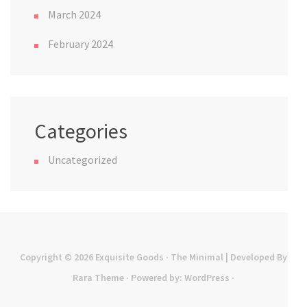
March 2024
February 2024
Categories
Uncategorized
Copyright © 2026
Exquisite Goods
· The Minimal | Developed By
Rara Theme
· Powered by:
WordPress
·