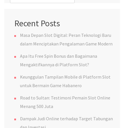
Recent Posts
Masa Depan Slot Digital: Peran Teknologi Baru
dalam Menciptakan Pengalaman Game Modern
Apa Itu Free Spin Bonus dan Bagaimana
Mengaktifkannya di Platform Slot?
Keunggulan Tampilan Mobile di Platform Slot
untuk Bermain Game Habanero
Road to Sultan: Testimoni Pemain Slot Online
Menang 500 Juta
Dampak Judi Online terhadap Target Tabungan
dan Investasi