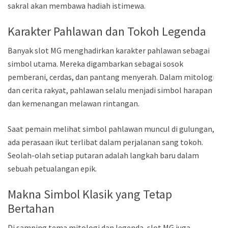
sakral akan membawa hadiah istimewa.
Karakter Pahlawan dan Tokoh Legenda
Banyak slot MG menghadirkan karakter pahlawan sebagai
simbol utama. Mereka digambarkan sebagai sosok
pemberani, cerdas, dan pantang menyerah. Dalam mitologi
dan cerita rakyat, pahlawan selalu menjadi simbol harapan
dan kemenangan melawan rintangan.
Saat pemain melihat simbol pahlawan muncul di gulungan,
ada perasaan ikut terlibat dalam perjalanan sang tokoh.
Seolah-olah setiap putaran adalah langkah baru dalam
sebuah petualangan epik.
Makna Simbol Klasik yang Tetap
Bertahan
Di samping tema mitologi dan legenda, slot MG juga