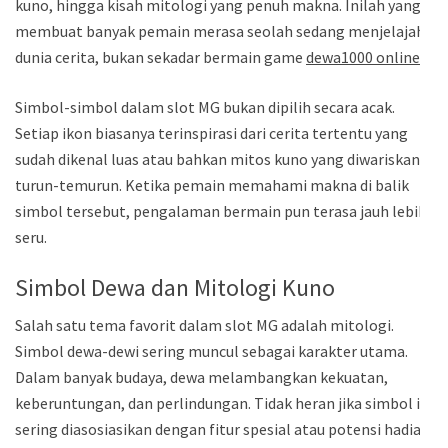
kuno, hingga kisah mitologi yang penuh makna. Inilah yang
membuat banyak pemain merasa seolah sedang menjelajahi
dunia cerita, bukan sekadar bermain game
dewa1000 online
.
Simbol-simbol dalam slot MG bukan dipilih secara acak.
Setiap ikon biasanya terinspirasi dari cerita tertentu yang
sudah dikenal luas atau bahkan mitos kuno yang diwariskan
turun-temurun. Ketika pemain memahami makna di balik
simbol tersebut, pengalaman bermain pun terasa jauh lebih
seru.
Simbol Dewa dan Mitologi Kuno
Salah satu tema favorit dalam slot MG adalah mitologi.
Simbol dewa-dewi sering muncul sebagai karakter utama.
Dalam banyak budaya, dewa melambangkan kekuatan,
keberuntungan, dan perlindungan. Tidak heran jika simbol ini
sering diasosiasikan dengan fitur spesial atau potensi hadiah