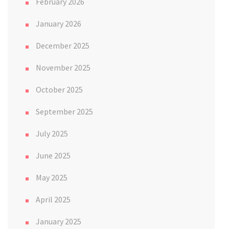
February 2026
January 2026
December 2025
November 2025
October 2025
September 2025
July 2025
June 2025
May 2025
April 2025
January 2025