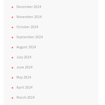
December 2024
November 2024
October 2024
September 2024
August 2024
July 2024
June 2024
May 2024
April 2024
March 2024