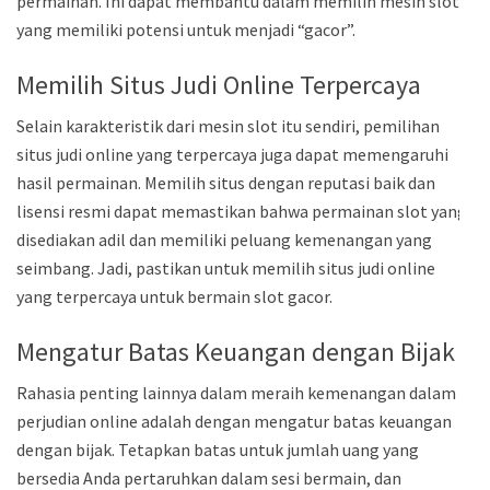
permainan. Ini dapat membantu dalam memilih mesin slot
yang memiliki potensi untuk menjadi “gacor”.
Memilih Situs Judi Online Terpercaya
Selain karakteristik dari mesin slot itu sendiri, pemilihan
situs judi online yang terpercaya juga dapat memengaruhi
hasil permainan. Memilih situs dengan reputasi baik dan
lisensi resmi dapat memastikan bahwa permainan slot yang
disediakan adil dan memiliki peluang kemenangan yang
seimbang. Jadi, pastikan untuk memilih situs judi online
yang terpercaya untuk bermain slot gacor.
Mengatur Batas Keuangan dengan Bijak
Rahasia penting lainnya dalam meraih kemenangan dalam
perjudian online adalah dengan mengatur batas keuangan
dengan bijak. Tetapkan batas untuk jumlah uang yang
bersedia Anda pertaruhkan dalam sesi bermain, dan