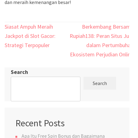
dan meraih kemenangan besar!
Post
Siasat Ampuh Meraih
Berkembang Bersama
navigation
Jackpot di Slot Gacor:
Rupiah138: Peran Situs Judi
Strategi Terpopuler
dalam Pertumbuhan
Ekosistem Perjudian Online
Search
Search
Recent Posts
Apa Itu Free Spin Bonus dan Bagaimana