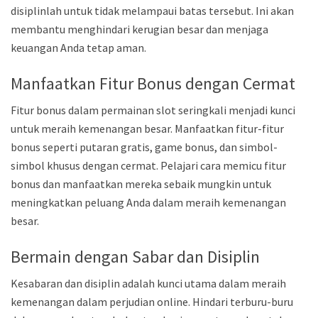
disiplinlah untuk tidak melampaui batas tersebut. Ini akan
membantu menghindari kerugian besar dan menjaga
keuangan Anda tetap aman.
Manfaatkan Fitur Bonus dengan Cermat
Fitur bonus dalam permainan slot seringkali menjadi kunci
untuk meraih kemenangan besar. Manfaatkan fitur-fitur
bonus seperti putaran gratis, game bonus, dan simbol-
simbol khusus dengan cermat. Pelajari cara memicu fitur
bonus dan manfaatkan mereka sebaik mungkin untuk
meningkatkan peluang Anda dalam meraih kemenangan
besar.
Bermain dengan Sabar dan Disiplin
Kesabaran dan disiplin adalah kunci utama dalam meraih
kemenangan dalam perjudian online. Hindari terburu-buru