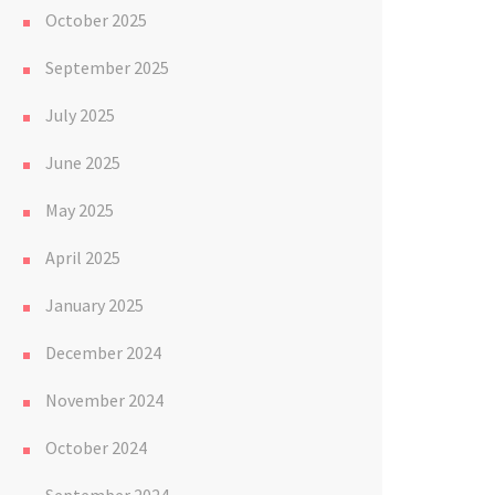
October 2025
September 2025
July 2025
June 2025
May 2025
April 2025
January 2025
December 2024
November 2024
October 2024