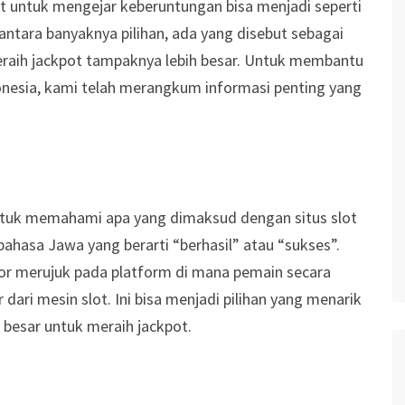
at untuk mengejar keberuntungan bisa menjadi seperti
antara banyaknya pilihan, ada yang disebut sebagai
aih jackpot tampaknya lebih besar. Untuk membantu
donesia, kami telah merangkum informasi penting yang
untuk memahami apa yang dimaksud dengan situs slot
 bahasa Jawa yang berarti “berhasil” atau “sukses”.
acor merujuk pada platform di mana pemain secara
ari mesin slot. Ini bisa menjadi pilihan yang menarik
 besar untuk meraih jackpot.