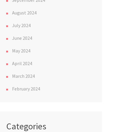
September 2024
August 2024
July 2024
June 2024
May 2024
April 2024
March 2024
February 2024
Categories