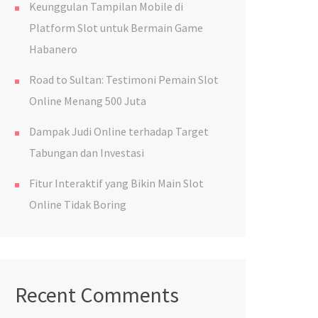
Keunggulan Tampilan Mobile di
Platform Slot untuk Bermain Game
Habanero
Road to Sultan: Testimoni Pemain Slot
Online Menang 500 Juta
Dampak Judi Online terhadap Target
Tabungan dan Investasi
Fitur Interaktif yang Bikin Main Slot
Online Tidak Boring
Recent Comments