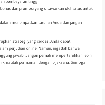
kan pembayaran tinggi.
 bonus dan promosi yang ditawarkan oleh situs untuk
.
na dalam menempatkan taruhan Anda dan jangan
apkan strategi yang cerdas, Anda dapat
lam perjudian online. Namun, ingatlah bahwa
tanggung jawab. Jangan pernah mempertaruhkan lebih
 nikmatilah permainan dengan bijaksana. Semoga