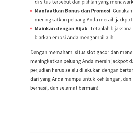
di situs tersebut dan pilihlah yang menawar
Manfaatkan Bonus dan Promosi
: Gunakan
meningkatkan peluang Anda meraih jackpot
Mainkan dengan Bijak
: Tetaplah bijaksa
biarkan emosi Anda mengambil alih.
Dengan memahami situs slot gacor dan mener
meningkatkan peluang Anda meraih jackpot da
perjudian harus selalu dilakukan dengan ber
dari yang Anda mampu untuk kehilangan, dan
berhasil, dan selamat bermain!