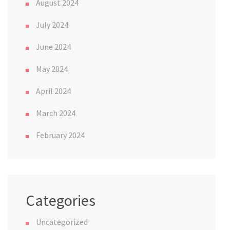
August 2024
July 2024
June 2024
May 2024
April 2024
March 2024
February 2024
Categories
Uncategorized