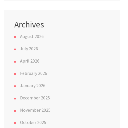
Archives
August 2026
July 2026
April 2026
February 2026
January 2026
December 2025
November 2025
October 2025