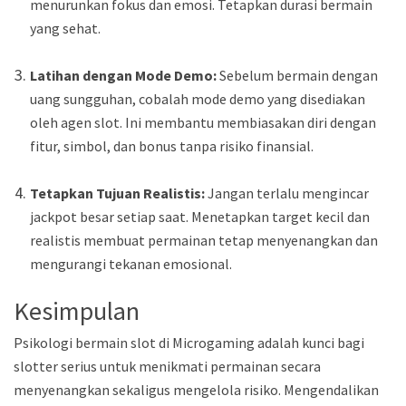
menurunkan fokus dan emosi. Tetapkan durasi bermain
yang sehat.
Latihan dengan Mode Demo:
Sebelum bermain dengan
uang sungguhan, cobalah mode demo yang disediakan
oleh agen slot. Ini membantu membiasakan diri dengan
fitur, simbol, dan bonus tanpa risiko finansial.
Tetapkan Tujuan Realistis:
Jangan terlalu mengincar
jackpot besar setiap saat. Menetapkan target kecil dan
realistis membuat permainan tetap menyenangkan dan
mengurangi tekanan emosional.
Kesimpulan
Psikologi bermain slot di Microgaming adalah kunci bagi
slotter serius untuk menikmati permainan secara
menyenangkan sekaligus mengelola risiko. Mengendalikan