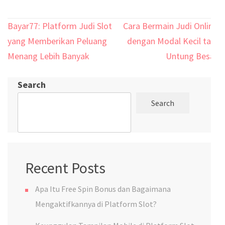
Post
Bayar77: Platform Judi Slot
Cara Bermain Judi Online
navigation
yang Memberikan Peluang
dengan Modal Kecil tapi
Menang Lebih Banyak
Untung Besar
Search
Search
Recent Posts
Apa Itu Free Spin Bonus dan Bagaimana
Mengaktifkannya di Platform Slot?