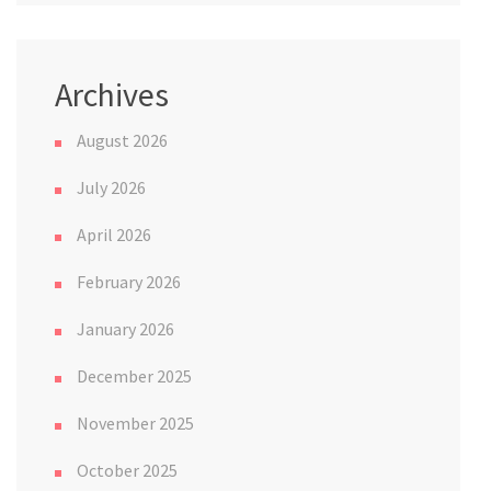
Archives
August 2026
July 2026
April 2026
February 2026
January 2026
December 2025
November 2025
October 2025