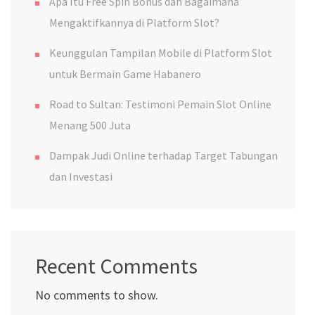
Apa Itu Free Spin Bonus dan Bagaimana
Mengaktifkannya di Platform Slot?
Keunggulan Tampilan Mobile di Platform Slot
untuk Bermain Game Habanero
Road to Sultan: Testimoni Pemain Slot Online
Menang 500 Juta
Dampak Judi Online terhadap Target Tabungan
dan Investasi
Recent Comments
No comments to show.