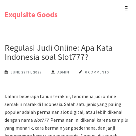
Skip
Exquisite Goods
to
content
(Press
Enter)
Regulasi Judi Online: Apa Kata
Indonesia soal Slot777?
JUNE 29TH, 2025
ADMIN
0 COMMENTS
Dalam beberapa tahun terakhir, fenomena judi online
semakin marak di Indonesia. Salah satu jenis yang paling
populer adalah permainan slot digital, atau lebih dikenal
dengan nama
slot777
. Permainan ini dikenal karena tampilan
yang menarik, cara bermain yang sederhana, dan janji
kemenangan besar yang menggoda. Namun, di tengah