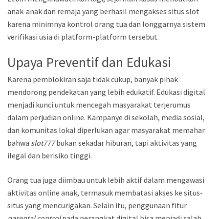
anak-anak dan remaja yang berhasil mengakses situs slot
karena minimnya kontrol orang tua dan longgarnya sistem
verifikasi usia di platform-platform tersebut.
Upaya Preventif dan Edukasi
Karena pemblokiran saja tidak cukup, banyak pihak
mendorong pendekatan yang lebih edukatif. Edukasi digital
menjadi kunci untuk mencegah masyarakat terjerumus
dalam perjudian online. Kampanye di sekolah, media sosial,
dan komunitas lokal diperlukan agar masyarakat memahami
bahwa
slot777
bukan sekadar hiburan, tapi aktivitas yang
ilegal dan berisiko tinggi.
Orang tua juga diimbau untuk lebih aktif dalam mengawasi
aktivitas online anak, termasuk membatasi akses ke situs-
situs yang mencurigakan. Selain itu, penggunaan fitur
parental control
pada perangkat digital bisa menjadi salah