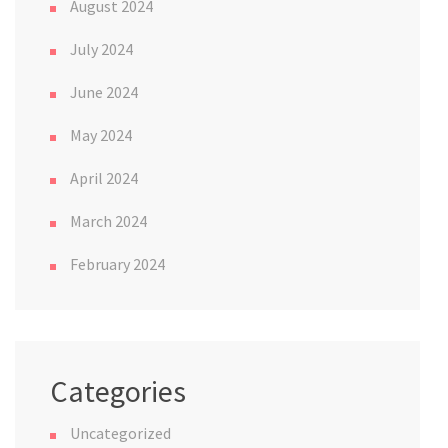
August 2024
July 2024
June 2024
May 2024
April 2024
March 2024
February 2024
Categories
Uncategorized