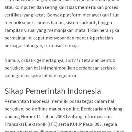
atau komputer, dan sering kali tidak memerlukan proses
verifikasi yang ketat. Banyak platform menawarkan fitur
menarik seperti bonus harian, sistem jackpot, hingga
tampilan visual yang memanjakan mata. Tidak heran jika
permainan ini cepat menyebar dan menarik perhatian
berbagai kalangan, termasuk remaja.
Namun, di balik gemerlapnya, slot777 tetaplah bentuk
perjudian, dan hal ini menimbulkan perdebatan serius di
kalangan masyarakat dan regulator.
Sikap Pemerintah Indonesia
Pemerintah Indonesia memiliki posisi tegas dalam hal
perjudian, baik offline maupun online. Berdasarkan Undang-
Undang Nomor 11 Tahun 2008 tentang Informasi dan
Transaksi Elektronik (ITE) serta KUHP Pasal 303, segala
bentuk perjudian dilarang keras dan dianggap sebagai tindak