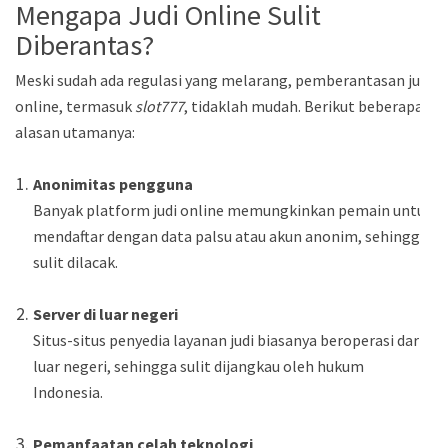
Mengapa Judi Online Sulit
Diberantas?
Meski sudah ada regulasi yang melarang, pemberantasan judi
online, termasuk
slot777
, tidaklah mudah. Berikut beberapa
alasan utamanya:
Anonimitas pengguna
Banyak platform judi online memungkinkan pemain untuk
mendaftar dengan data palsu atau akun anonim, sehingga
sulit dilacak.
Server di luar negeri
Situs-situs penyedia layanan judi biasanya beroperasi dari
luar negeri, sehingga sulit dijangkau oleh hukum
Indonesia.
Pemanfaatan celah teknologi