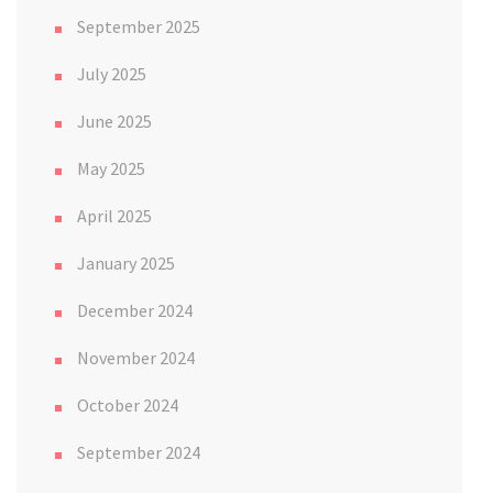
September 2025
July 2025
June 2025
May 2025
April 2025
January 2025
December 2024
November 2024
October 2024
September 2024