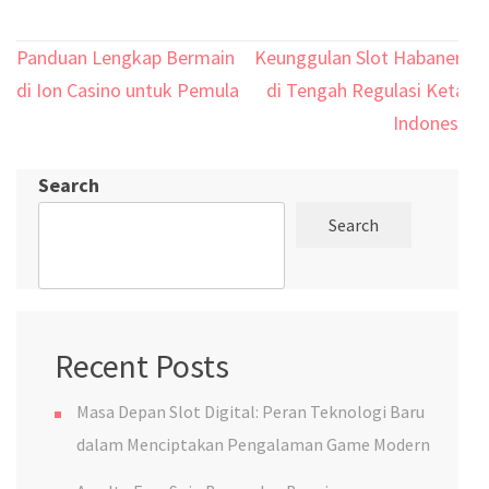
Post
Panduan Lengkap Bermain
Keunggulan Slot Habanero
navigation
di Ion Casino untuk Pemula
di Tengah Regulasi Ketat
Indonesia
Search
Search
Recent Posts
Masa Depan Slot Digital: Peran Teknologi Baru
dalam Menciptakan Pengalaman Game Modern