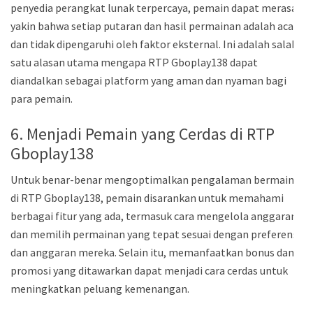
penyedia perangkat lunak terpercaya, pemain dapat merasa
yakin bahwa setiap putaran dan hasil permainan adalah acak
dan tidak dipengaruhi oleh faktor eksternal. Ini adalah salah
satu alasan utama mengapa RTP Gboplay138 dapat
diandalkan sebagai platform yang aman dan nyaman bagi
para pemain.
6. Menjadi Pemain yang Cerdas di RTP
Gboplay138
Untuk benar-benar mengoptimalkan pengalaman bermain
di RTP Gboplay138, pemain disarankan untuk memahami
berbagai fitur yang ada, termasuk cara mengelola anggaran
dan memilih permainan yang tepat sesuai dengan preferensi
dan anggaran mereka. Selain itu, memanfaatkan bonus dan
promosi yang ditawarkan dapat menjadi cara cerdas untuk
meningkatkan peluang kemenangan.