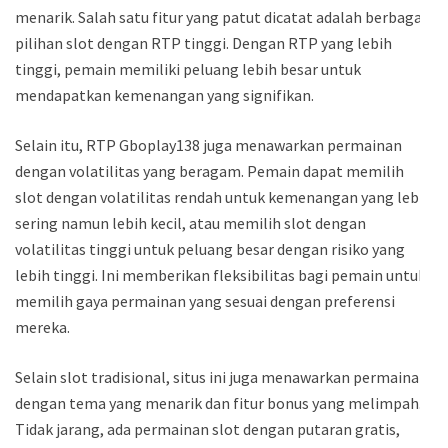
menarik. Salah satu fitur yang patut dicatat adalah berbagai
pilihan slot dengan RTP tinggi. Dengan RTP yang lebih
tinggi, pemain memiliki peluang lebih besar untuk
mendapatkan kemenangan yang signifikan.
Selain itu, RTP Gboplay138 juga menawarkan permainan
dengan volatilitas yang beragam. Pemain dapat memilih
slot dengan volatilitas rendah untuk kemenangan yang lebih
sering namun lebih kecil, atau memilih slot dengan
volatilitas tinggi untuk peluang besar dengan risiko yang
lebih tinggi. Ini memberikan fleksibilitas bagi pemain untuk
memilih gaya permainan yang sesuai dengan preferensi
mereka.
Selain slot tradisional, situs ini juga menawarkan permainan
dengan tema yang menarik dan fitur bonus yang melimpah.
Tidak jarang, ada permainan slot dengan putaran gratis,