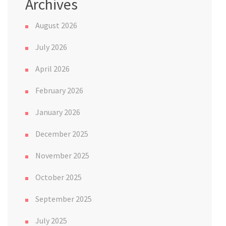
Archives
August 2026
July 2026
April 2026
February 2026
January 2026
December 2025
November 2025
October 2025
September 2025
July 2025