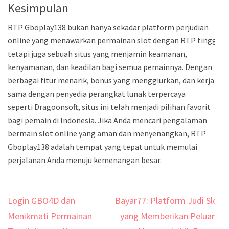
Kesimpulan
RTP Gboplay138 bukan hanya sekadar platform perjudian
online yang menawarkan permainan slot dengan RTP tinggi,
tetapi juga sebuah situs yang menjamin keamanan,
kenyamanan, dan keadilan bagi semua pemainnya. Dengan
berbagai fitur menarik, bonus yang menggiurkan, dan kerja
sama dengan penyedia perangkat lunak terpercaya
seperti Dragoonsoft, situs ini telah menjadi pilihan favorit
bagi pemain di Indonesia. Jika Anda mencari pengalaman
bermain slot online yang aman dan menyenangkan, RTP
Gboplay138 adalah tempat yang tepat untuk memulai
perjalanan Anda menuju kemenangan besar.
Post
Login GBO4D dan
Bayar77: Platform Judi Slot
navigation
Menikmati Permainan
yang Memberikan Peluang