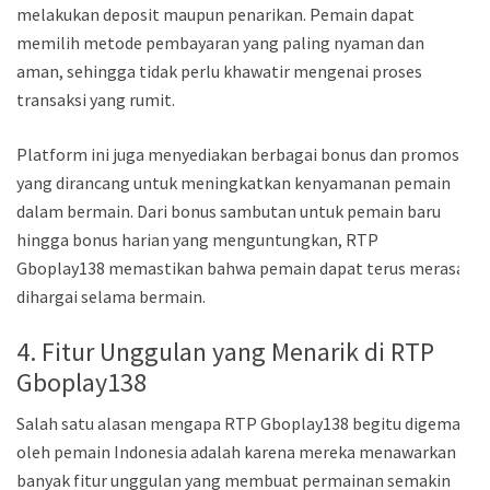
melakukan deposit maupun penarikan. Pemain dapat
memilih metode pembayaran yang paling nyaman dan
aman, sehingga tidak perlu khawatir mengenai proses
transaksi yang rumit.
Platform ini juga menyediakan berbagai bonus dan promosi
yang dirancang untuk meningkatkan kenyamanan pemain
dalam bermain. Dari bonus sambutan untuk pemain baru
hingga bonus harian yang menguntungkan, RTP
Gboplay138 memastikan bahwa pemain dapat terus merasa
dihargai selama bermain.
4. Fitur Unggulan yang Menarik di RTP
Gboplay138
Salah satu alasan mengapa RTP Gboplay138 begitu digemari
oleh pemain Indonesia adalah karena mereka menawarkan
banyak fitur unggulan yang membuat permainan semakin