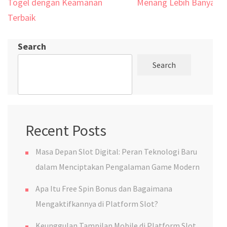
Togel dengan Keamanan
Menang Lebih Banyak
Terbaik
Search
Search
Recent Posts
Masa Depan Slot Digital: Peran Teknologi Baru
dalam Menciptakan Pengalaman Game Modern
Apa Itu Free Spin Bonus dan Bagaimana
Mengaktifkannya di Platform Slot?
Keunggulan Tampilan Mobile di Platform Slot