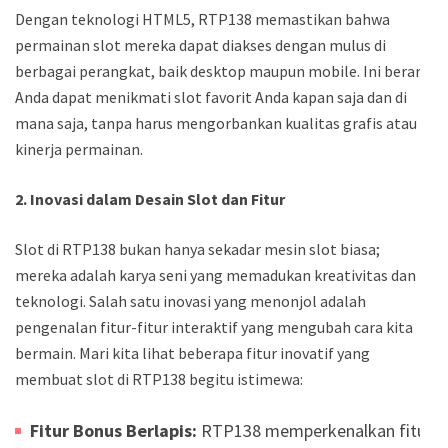
Dengan teknologi HTML5, RTP138 memastikan bahwa
permainan slot mereka dapat diakses dengan mulus di
berbagai perangkat, baik desktop maupun mobile. Ini berarti
Anda dapat menikmati slot favorit Anda kapan saja dan di
mana saja, tanpa harus mengorbankan kualitas grafis atau
kinerja permainan.
2. Inovasi dalam Desain Slot dan Fitur
Slot di RTP138 bukan hanya sekadar mesin slot biasa;
mereka adalah karya seni yang memadukan kreativitas dan
teknologi. Salah satu inovasi yang menonjol adalah
pengenalan fitur-fitur interaktif yang mengubah cara kita
bermain. Mari kita lihat beberapa fitur inovatif yang
membuat slot di RTP138 begitu istimewa:
Fitur Bonus Berlapis:
RTP138 memperkenalkan fitur