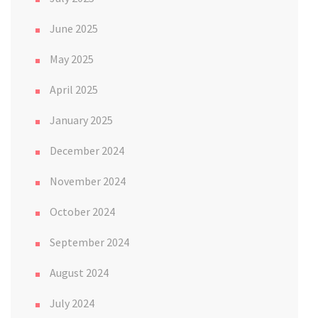
June 2025
May 2025
April 2025
January 2025
December 2024
November 2024
October 2024
September 2024
August 2024
July 2024