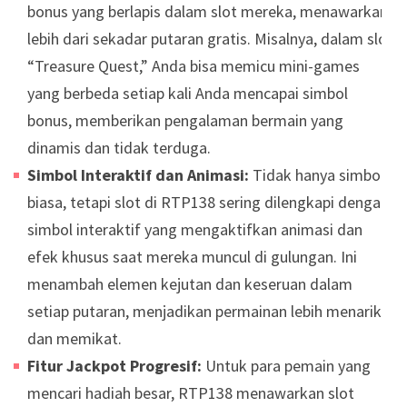
bonus yang berlapis dalam slot mereka, menawarkan
lebih dari sekadar putaran gratis. Misalnya, dalam slot
“Treasure Quest,” Anda bisa memicu mini-games
yang berbeda setiap kali Anda mencapai simbol
bonus, memberikan pengalaman bermain yang
dinamis dan tidak terduga.
Simbol Interaktif dan Animasi:
Tidak hanya simbol
biasa, tetapi slot di RTP138 sering dilengkapi dengan
simbol interaktif yang mengaktifkan animasi dan
efek khusus saat mereka muncul di gulungan. Ini
menambah elemen kejutan dan keseruan dalam
setiap putaran, menjadikan permainan lebih menarik
dan memikat.
Fitur Jackpot Progresif:
Untuk para pemain yang
mencari hadiah besar, RTP138 menawarkan slot