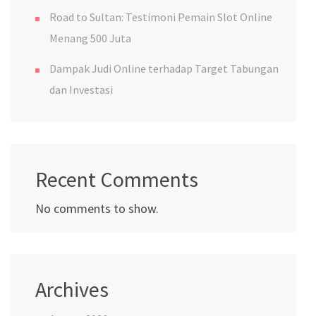
Road to Sultan: Testimoni Pemain Slot Online
Menang 500 Juta
Dampak Judi Online terhadap Target Tabungan
dan Investasi
Recent Comments
No comments to show.
Archives