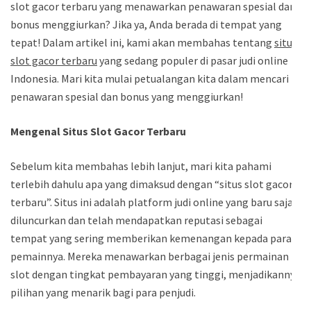
slot gacor terbaru yang menawarkan penawaran spesial dan
bonus menggiurkan? Jika ya, Anda berada di tempat yang
tepat! Dalam artikel ini, kami akan membahas tentang
situs
slot gacor terbaru
yang sedang populer di pasar judi online
Indonesia. Mari kita mulai petualangan kita dalam mencari
penawaran spesial dan bonus yang menggiurkan!
Mengenal Situs Slot Gacor Terbaru
Sebelum kita membahas lebih lanjut, mari kita pahami
terlebih dahulu apa yang dimaksud dengan “situs slot gacor
terbaru”. Situs ini adalah platform judi online yang baru saja
diluncurkan dan telah mendapatkan reputasi sebagai
tempat yang sering memberikan kemenangan kepada para
pemainnya. Mereka menawarkan berbagai jenis permainan
slot dengan tingkat pembayaran yang tinggi, menjadikannya
pilihan yang menarik bagi para penjudi.