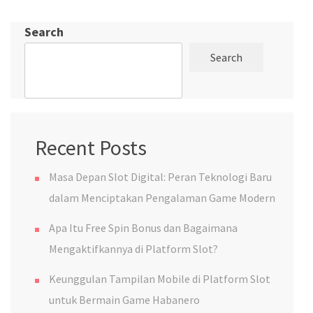
Search
Search
Recent Posts
Masa Depan Slot Digital: Peran Teknologi Baru
dalam Menciptakan Pengalaman Game Modern
Apa Itu Free Spin Bonus dan Bagaimana
Mengaktifkannya di Platform Slot?
Keunggulan Tampilan Mobile di Platform Slot
untuk Bermain Game Habanero