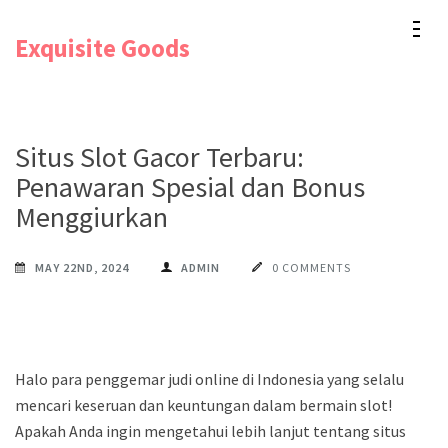
Skip
Exquisite Goods
to
content
(Press
Enter)
Situs Slot Gacor Terbaru:
Penawaran Spesial dan Bonus
Menggiurkan
MAY 22ND, 2024
ADMIN
0 COMMENTS
Halo para penggemar judi online di Indonesia yang selalu
mencari keseruan dan keuntungan dalam bermain slot!
Apakah Anda ingin mengetahui lebih lanjut tentang situs