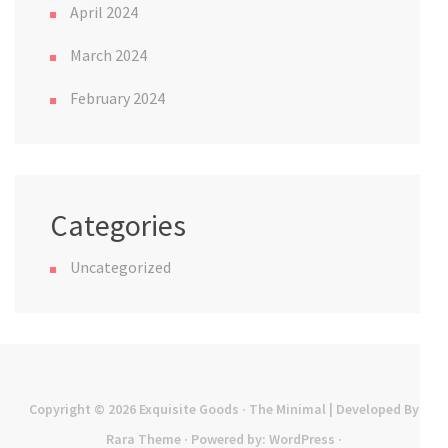
April 2024
March 2024
February 2024
Categories
Uncategorized
Copyright © 2026
Exquisite Goods
· The Minimal | Developed By
Rara Theme
· Powered by:
WordPress
·