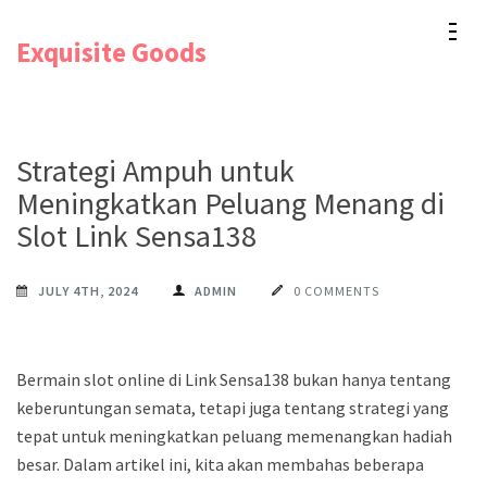
Skip
Exquisite Goods
to
content
(Press
Enter)
Strategi Ampuh untuk
Meningkatkan Peluang Menang di
Slot Link Sensa138
JULY 4TH, 2024
ADMIN
0 COMMENTS
Bermain slot online di Link Sensa138 bukan hanya tentang
keberuntungan semata, tetapi juga tentang strategi yang
tepat untuk meningkatkan peluang memenangkan hadiah
besar. Dalam artikel ini, kita akan membahas beberapa