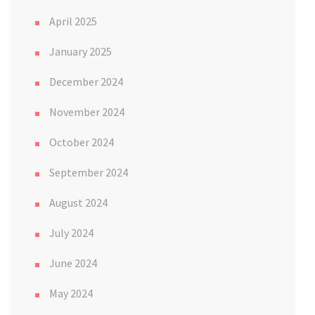
April 2025
January 2025
December 2024
November 2024
October 2024
September 2024
August 2024
July 2024
June 2024
May 2024