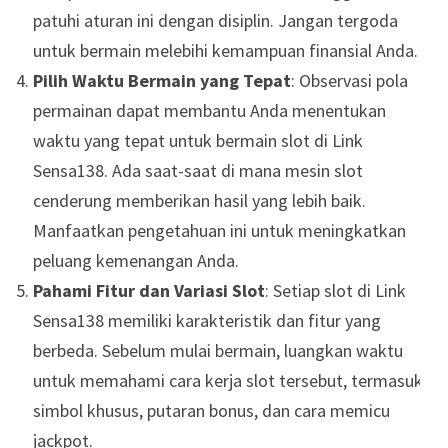
patuhi aturan ini dengan disiplin. Jangan tergoda
untuk bermain melebihi kemampuan finansial Anda.
Pilih Waktu Bermain yang Tepat
: Observasi pola
permainan dapat membantu Anda menentukan
waktu yang tepat untuk bermain slot di Link
Sensa138. Ada saat-saat di mana mesin slot
cenderung memberikan hasil yang lebih baik.
Manfaatkan pengetahuan ini untuk meningkatkan
peluang kemenangan Anda.
Pahami Fitur dan Variasi Slot
: Setiap slot di Link
Sensa138 memiliki karakteristik dan fitur yang
berbeda. Sebelum mulai bermain, luangkan waktu
untuk memahami cara kerja slot tersebut, termasuk
simbol khusus, putaran bonus, dan cara memicu
jackpot.