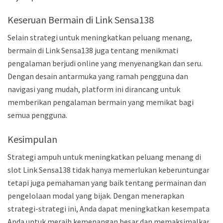
Keseruan Bermain di Link Sensa138
Selain strategi untuk meningkatkan peluang menang,
bermain di Link Sensa138 juga tentang menikmati
pengalaman berjudi online yang menyenangkan dan seru.
Dengan desain antarmuka yang ramah pengguna dan
navigasi yang mudah, platform ini dirancang untuk
memberikan pengalaman bermain yang memikat bagi
semua pengguna.
Kesimpulan
Strategi ampuh untuk meningkatkan peluang menang di
slot Link Sensa138 tidak hanya memerlukan keberuntungan,
tetapi juga pemahaman yang baik tentang permainan dan
pengelolaan modal yang bijak. Dengan menerapkan
strategi-strategi ini, Anda dapat meningkatkan kesempatan
Anda untuk meraih kemenangan besar dan memaksimalkan