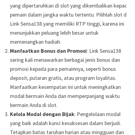
yang dipertaruhkan di slot yang dikembalikan kepada
pemain dalam jangka waktu tertentu. Pilihlah slot di
Link Sensa138 yang memiliki RTP tinggi, karena ini
menunjukkan peluang lebih besar untuk
memenangkan hadiah.
Manfaatkan Bonus dan Promosi
: Link Sensa138
sering kali menawarkan berbagai jenis bonus dan
promosi kepada para pemainnya, seperti bonus
deposit, putaran gratis, atau program loyalitas.
Manfaatkan kesempatan ini untuk meningkatkan
modal bermain Anda dan memperpanjang waktu
bermain Anda di slot.
Kelola Modal dengan Bijak
: Pengelolaan modal
yang baik adalah kunci kesuksesan dalam berjudi.
Tetapkan batas taruhan harian atau mingguan dan