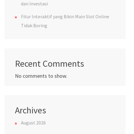
dan Investasi
Fitur Interaktif yang Bikin Main Slot Online
Tidak Boring
Recent Comments
No comments to show.
Archives
August 2026