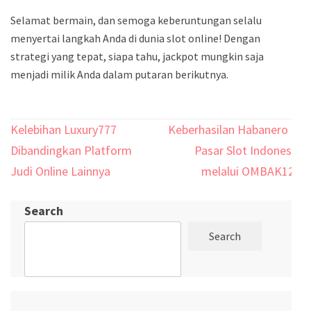
Selamat bermain, dan semoga keberuntungan selalu
menyertai langkah Anda di dunia slot online! Dengan
strategi yang tepat, siapa tahu, jackpot mungkin saja
menjadi milik Anda dalam putaran berikutnya.
Post
Kelebihan Luxury777
Keberhasilan Habanero di
navigation
Dibandingkan Platform
Pasar Slot Indonesia
Judi Online Lainnya
melalui OMBAK126
Search
Search