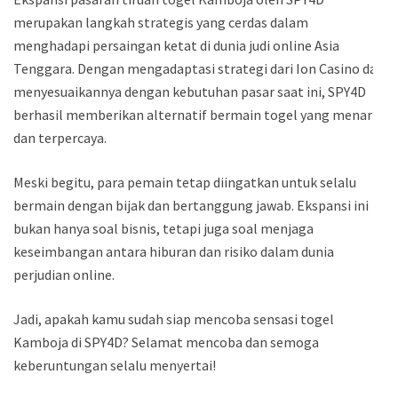
merupakan langkah strategis yang cerdas dalam
menghadapi persaingan ketat di dunia judi online Asia
Tenggara. Dengan mengadaptasi strategi dari Ion Casino dan
menyesuaikannya dengan kebutuhan pasar saat ini, SPY4D
berhasil memberikan alternatif bermain togel yang menarik
dan terpercaya.
Meski begitu, para pemain tetap diingatkan untuk selalu
bermain dengan bijak dan bertanggung jawab. Ekspansi ini
bukan hanya soal bisnis, tetapi juga soal menjaga
keseimbangan antara hiburan dan risiko dalam dunia
perjudian online.
Jadi, apakah kamu sudah siap mencoba sensasi togel
Kamboja di SPY4D? Selamat mencoba dan semoga
keberuntungan selalu menyertai!