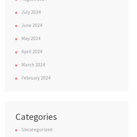
July 2024
June 2024
May 2024
April 2024
March 2024
February 2024
Categories
Uncategorized