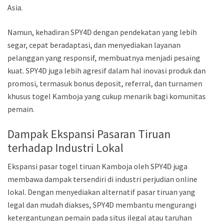
Asia.
Namun, kehadiran SPY4D dengan pendekatan yang lebih
segar, cepat beradaptasi, dan menyediakan layanan
pelanggan yang responsif, membuatnya menjadi pesaing
kuat. SPY4D juga lebih agresif dalam hal inovasi produk dan
promosi, termasuk bonus deposit, referral, dan turnamen
khusus togel Kamboja yang cukup menarik bagi komunitas
pemain.
Dampak Ekspansi Pasaran Tiruan
terhadap Industri Lokal
Ekspansi pasar togel tiruan Kamboja oleh SPY4D juga
membawa dampak tersendiri di industri perjudian online
lokal. Dengan menyediakan alternatif pasar tiruan yang
legal dan mudah diakses, SPY4D membantu mengurangi
ketergantungan pemain pada situs ilegal atau taruhan