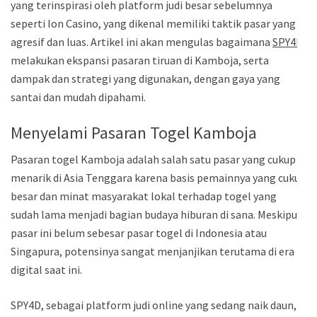
yang terinspirasi oleh platform judi besar sebelumnya
seperti Ion Casino, yang dikenal memiliki taktik pasar yang
agresif dan luas. Artikel ini akan mengulas bagaimana
SPY4D
melakukan ekspansi pasaran tiruan di Kamboja, serta
dampak dan strategi yang digunakan, dengan gaya yang
santai dan mudah dipahami.
Menyelami Pasaran Togel Kamboja
Pasaran togel Kamboja adalah salah satu pasar yang cukup
menarik di Asia Tenggara karena basis pemainnya yang cukup
besar dan minat masyarakat lokal terhadap togel yang
sudah lama menjadi bagian budaya hiburan di sana. Meskipun
pasar ini belum sebesar pasar togel di Indonesia atau
Singapura, potensinya sangat menjanjikan terutama di era
digital saat ini.
SPY4D, sebagai platform judi online yang sedang naik daun,