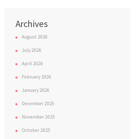
Archives
August 2026
July 2026
April 2026
February 2026
January 2026
December 2025
November 2025
October 2025