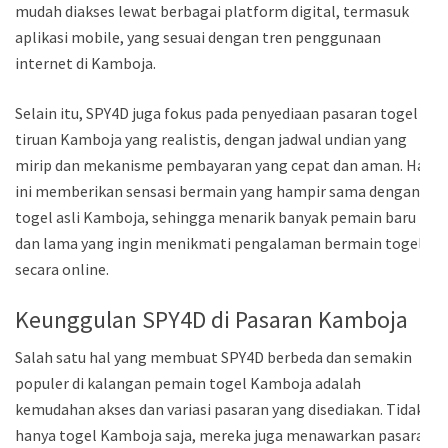
mudah diakses lewat berbagai platform digital, termasuk
aplikasi mobile, yang sesuai dengan tren penggunaan
internet di Kamboja.
Selain itu, SPY4D juga fokus pada penyediaan pasaran togel
tiruan Kamboja yang realistis, dengan jadwal undian yang
mirip dan mekanisme pembayaran yang cepat dan aman. Hal
ini memberikan sensasi bermain yang hampir sama dengan
togel asli Kamboja, sehingga menarik banyak pemain baru
dan lama yang ingin menikmati pengalaman bermain togel
secara online.
Keunggulan SPY4D di Pasaran Kamboja
Salah satu hal yang membuat SPY4D berbeda dan semakin
populer di kalangan pemain togel Kamboja adalah
kemudahan akses dan variasi pasaran yang disediakan. Tidak
hanya togel Kamboja saja, mereka juga menawarkan pasaran