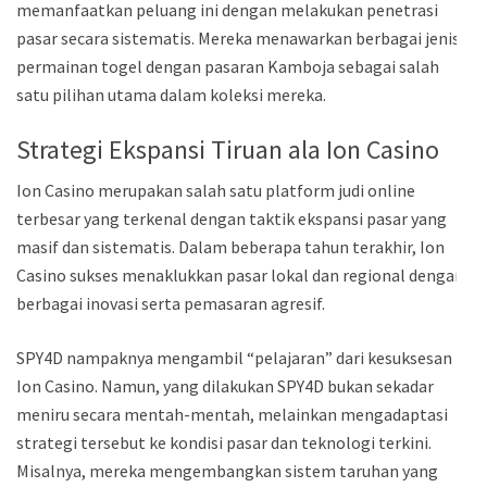
memanfaatkan peluang ini dengan melakukan penetrasi
pasar secara sistematis. Mereka menawarkan berbagai jenis
permainan togel dengan pasaran Kamboja sebagai salah
satu pilihan utama dalam koleksi mereka.
Strategi Ekspansi Tiruan ala Ion Casino
Ion Casino merupakan salah satu platform judi online
terbesar yang terkenal dengan taktik ekspansi pasar yang
masif dan sistematis. Dalam beberapa tahun terakhir, Ion
Casino sukses menaklukkan pasar lokal dan regional dengan
berbagai inovasi serta pemasaran agresif.
SPY4D nampaknya mengambil “pelajaran” dari kesuksesan
Ion Casino. Namun, yang dilakukan SPY4D bukan sekadar
meniru secara mentah-mentah, melainkan mengadaptasi
strategi tersebut ke kondisi pasar dan teknologi terkini.
Misalnya, mereka mengembangkan sistem taruhan yang