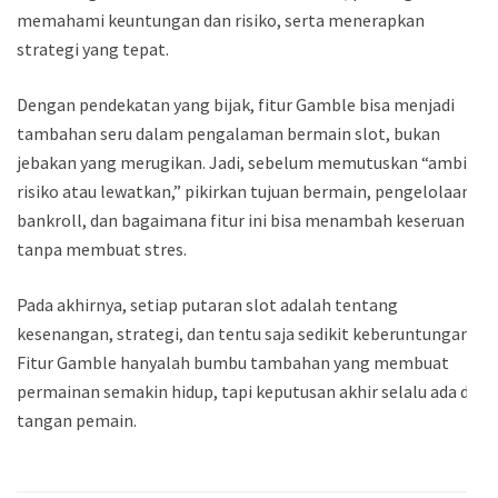
memahami keuntungan dan risiko, serta menerapkan
strategi yang tepat.
Dengan pendekatan yang bijak, fitur Gamble bisa menjadi
tambahan seru dalam pengalaman bermain slot, bukan
jebakan yang merugikan. Jadi, sebelum memutuskan “ambil
risiko atau lewatkan,” pikirkan tujuan bermain, pengelolaan
bankroll, dan bagaimana fitur ini bisa menambah keseruan
tanpa membuat stres.
Pada akhirnya, setiap putaran slot adalah tentang
kesenangan, strategi, dan tentu saja sedikit keberuntungan.
Fitur Gamble hanyalah bumbu tambahan yang membuat
permainan semakin hidup, tapi keputusan akhir selalu ada di
tangan pemain.