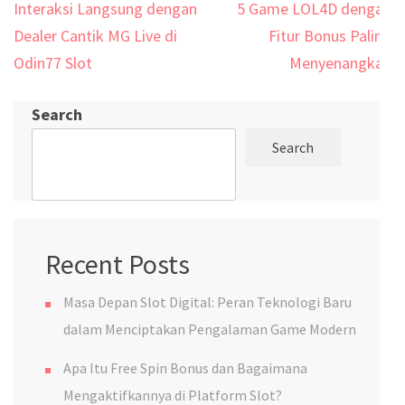
Post
Interaksi Langsung dengan
5 Game LOL4D dengan
navigation
Dealer Cantik MG Live di
Fitur Bonus Paling
Odin77 Slot
Menyenangkan
Search
Search
Recent Posts
Masa Depan Slot Digital: Peran Teknologi Baru
dalam Menciptakan Pengalaman Game Modern
Apa Itu Free Spin Bonus dan Bagaimana
Mengaktifkannya di Platform Slot?