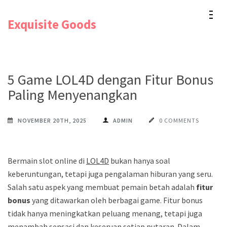
Skip
Exquisite Goods
to
content
(Press
Enter)
5 Game LOL4D dengan Fitur Bonus
Paling Menyenangkan
NOVEMBER 20TH, 2025
ADMIN
0 COMMENTS
Bermain slot online di
LOL4D
bukan hanya soal
keberuntungan, tetapi juga pengalaman hiburan yang seru.
Salah satu aspek yang membuat pemain betah adalah
fitur
bonus
yang ditawarkan oleh berbagai game. Fitur bonus
tidak hanya meningkatkan peluang menang, tetapi juga
menambah sensasi dan keseruan setiap putaran. Dalam