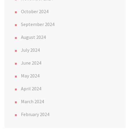
October 2024
September 2024
August 2024
July 2024
June 2024
May 2024
April 2024
March 2024
February 2024