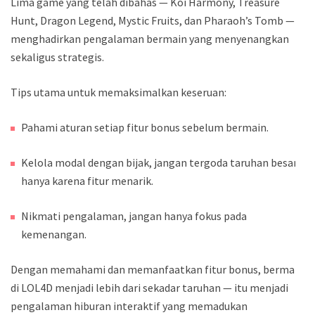
Lima game yang telah dibahas — Koi Harmony, Treasure
Hunt, Dragon Legend, Mystic Fruits, dan Pharaoh’s Tomb —
menghadirkan pengalaman bermain yang menyenangkan
sekaligus strategis.
Tips utama untuk memaksimalkan keseruan:
Pahami aturan setiap fitur bonus sebelum bermain.
Kelola modal dengan bijak, jangan tergoda taruhan besar
hanya karena fitur menarik.
Nikmati pengalaman, jangan hanya fokus pada
kemenangan.
Dengan memahami dan memanfaatkan fitur bonus, bermain
di LOL4D menjadi lebih dari sekadar taruhan — itu menjadi
pengalaman hiburan interaktif yang memadukan