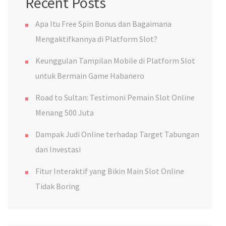
Recent Posts
Apa Itu Free Spin Bonus dan Bagaimana
Mengaktifkannya di Platform Slot?
Keunggulan Tampilan Mobile di Platform Slot
untuk Bermain Game Habanero
Road to Sultan: Testimoni Pemain Slot Online
Menang 500 Juta
Dampak Judi Online terhadap Target Tabungan
dan Investasi
Fitur Interaktif yang Bikin Main Slot Online
Tidak Boring