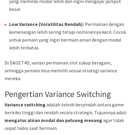
yang memiliki modal lebih dan ingin mengejar jackpot
besar.
Low Variance (Volatilitas Rendah):
Permainan dengan
kemenangan lebih sering tetapi nominalnya kecil. Cocok
untuk pemain yang ingin bermain aman dengan modal
lebih terbatas.
Di DAGET4D, variasi permainan slot cukup beragam,
sehingga pemain bisa memilih sesuai strategi variance
mereka.
Pengertian Variance Switching
Variance switching
adalah teknik berpindah antara game
berisiko tinggi dan rendah secara strategis. Tujuannya adalah
mengatur aliran modal dan peluang menang
agar tidak
cepat habis saat bermain.