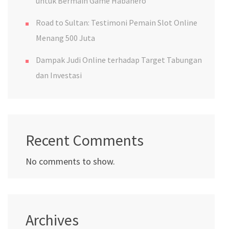
untuk Bermain Game Habanero
Road to Sultan: Testimoni Pemain Slot Online
Menang 500 Juta
Dampak Judi Online terhadap Target Tabungan
dan Investasi
Recent Comments
No comments to show.
Archives