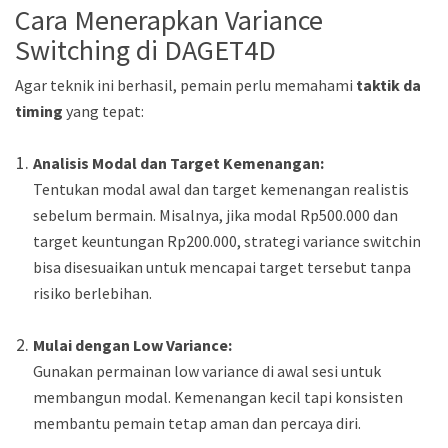
Cara Menerapkan Variance
Switching di DAGET4D
Agar teknik ini berhasil, pemain perlu memahami
taktik dan
timing
yang tepat:
Analisis Modal dan Target Kemenangan:
Tentukan modal awal dan target kemenangan realistis
sebelum bermain. Misalnya, jika modal Rp500.000 dan
target keuntungan Rp200.000, strategi variance switching
bisa disesuaikan untuk mencapai target tersebut tanpa
risiko berlebihan.
Mulai dengan Low Variance:
Gunakan permainan low variance di awal sesi untuk
membangun modal. Kemenangan kecil tapi konsisten
membantu pemain tetap aman dan percaya diri.