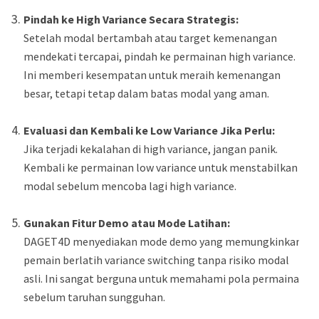
Pindah ke High Variance Secara Strategis:
Setelah modal bertambah atau target kemenangan
mendekati tercapai, pindah ke permainan high variance.
Ini memberi kesempatan untuk meraih kemenangan
besar, tetapi tetap dalam batas modal yang aman.
Evaluasi dan Kembali ke Low Variance Jika Perlu:
Jika terjadi kekalahan di high variance, jangan panik.
Kembali ke permainan low variance untuk menstabilkan
modal sebelum mencoba lagi high variance.
Gunakan Fitur Demo atau Mode Latihan:
DAGET4D menyediakan mode demo yang memungkinkan
pemain berlatih variance switching tanpa risiko modal
asli. Ini sangat berguna untuk memahami pola permainan
sebelum taruhan sungguhan.