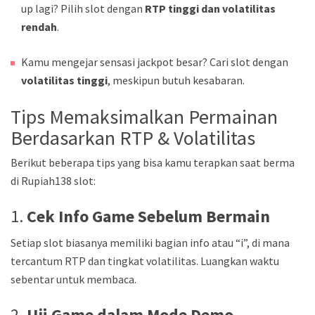
up lagi? Pilih slot dengan
RTP tinggi dan volatilitas
rendah
.
Kamu mengejar sensasi jackpot besar? Cari slot dengan
volatilitas tinggi
, meskipun butuh kesabaran.
Tips Memaksimalkan Permainan
Berdasarkan RTP & Volatilitas
Berikut beberapa tips yang bisa kamu terapkan saat bermain
di Rupiah138 slot:
1.
Cek Info Game Sebelum Bermain
Setiap slot biasanya memiliki bagian info atau “i”, di mana
tercantum RTP dan tingkat volatilitas. Luangkan waktu
sebentar untuk membaca.
2.
Uji Game dalam Mode Demo