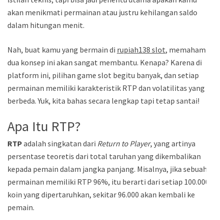
akan menikmati permainan atau justru kehilangan saldo
dalam hitungan menit.
Nah, buat kamu yang bermain di
rupiah138 slot
, memahami
dua konsep ini akan sangat membantu. Kenapa? Karena di
platform ini, pilihan game slot begitu banyak, dan setiap
permainan memiliki karakteristik RTP dan volatilitas yang
berbeda. Yuk, kita bahas secara lengkap tapi tetap santai!
Apa Itu RTP?
RTP
adalah singkatan dari
Return to Player
, yang artinya
persentase teoretis dari total taruhan yang dikembalikan
kepada pemain dalam jangka panjang. Misalnya, jika sebuah
permainan memiliki RTP 96%, itu berarti dari setiap 100.000
koin yang dipertaruhkan, sekitar 96.000 akan kembali ke
pemain.