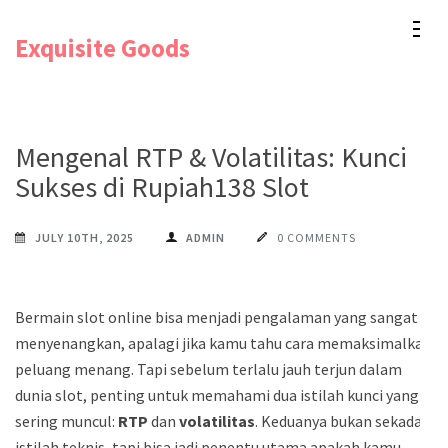
Skip
Exquisite Goods
to
content
(Press
Enter)
Mengenal RTP & Volatilitas: Kunci
Sukses di Rupiah138 Slot
JULY 10TH, 2025
ADMIN
0 COMMENTS
Bermain slot online bisa menjadi pengalaman yang sangat
menyenangkan, apalagi jika kamu tahu cara memaksimalkan
peluang menang. Tapi sebelum terlalu jauh terjun dalam
dunia slot, penting untuk memahami dua istilah kunci yang
sering muncul:
RTP
dan
volatilitas
. Keduanya bukan sekadar
istilah teknis, tapi bisa jadi penentu utama apakah kamu