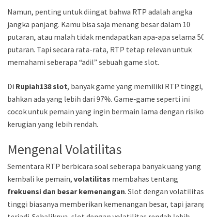
Namun, penting untuk diingat bahwa RTP adalah angka
jangka panjang. Kamu bisa saja menang besar dalam 10
putaran, atau malah tidak mendapatkan apa-apa selama 50
putaran. Tapi secara rata-rata, RTP tetap relevan untuk
memahami seberapa “adil” sebuah game slot.
Di
Rupiah138 slot
, banyak game yang memiliki RTP tinggi,
bahkan ada yang lebih dari 97%. Game-game seperti ini
cocok untuk pemain yang ingin bermain lama dengan risiko
kerugian yang lebih rendah.
Mengenal Volatilitas
Sementara RTP berbicara soal seberapa banyak uang yang
kembali ke pemain,
volatilitas
membahas tentang
frekuensi dan besar kemenangan
. Slot dengan volatilitas
tinggi biasanya memberikan kemenangan besar, tapi jarang
terjadi. Sebaliknya, slot dengan volatilitas rendah lebih