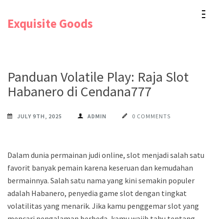
Skip
Exquisite Goods
to
content
(Press
Enter)
Panduan Volatile Play: Raja Slot
Habanero di Cendana777
JULY 9TH, 2025
ADMIN
0 COMMENTS
Dalam dunia permainan judi online, slot menjadi salah satu
favorit banyak pemain karena keseruan dan kemudahan
bermainnya. Salah satu nama yang kini semakin populer
adalah Habanero, penyedia game slot dengan tingkat
volatilitas yang menarik. Jika kamu penggemar slot yang
mencari pengalaman berbeda, kamu wajib tahu tentang