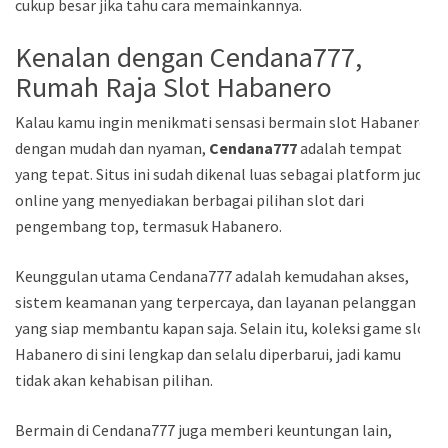
cukup besar jika tahu cara memainkannya.
Kenalan dengan Cendana777,
Rumah Raja Slot Habanero
Kalau kamu ingin menikmati sensasi bermain slot Habanero
dengan mudah dan nyaman,
Cendana777
adalah tempat
yang tepat. Situs ini sudah dikenal luas sebagai platform judi
online yang menyediakan berbagai pilihan slot dari
pengembang top, termasuk Habanero.
Keunggulan utama Cendana777 adalah kemudahan akses,
sistem keamanan yang terpercaya, dan layanan pelanggan
yang siap membantu kapan saja. Selain itu, koleksi game slot
Habanero di sini lengkap dan selalu diperbarui, jadi kamu
tidak akan kehabisan pilihan.
Bermain di Cendana777 juga memberi keuntungan lain,