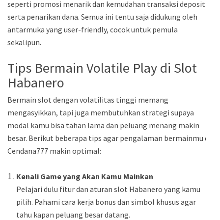
seperti promosi menarik dan kemudahan transaksi deposit
serta penarikan dana. Semua ini tentu saja didukung oleh
antarmuka yang user-friendly, cocok untuk pemula
sekalipun.
Tips Bermain Volatile Play di Slot
Habanero
Bermain slot dengan volatilitas tinggi memang
mengasyikkan, tapi juga membutuhkan strategi supaya
modal kamu bisa tahan lama dan peluang menang makin
besar. Berikut beberapa tips agar pengalaman bermainmu di
Cendana777 makin optimal:
Kenali Game yang Akan Kamu Mainkan
Pelajari dulu fitur dan aturan slot Habanero yang kamu
pilih. Pahami cara kerja bonus dan simbol khusus agar
tahu kapan peluang besar datang.