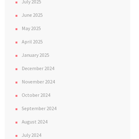
July 2025
June 2025
May 2025
April 2025
January 2025
December 2024
November 2024
October 2024
September 2024
August 2024
July 2024