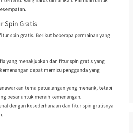
 tertentu yang harus dimainkan. Pastikan untuk
 kesempatan.
r Spin Gratis
itur spin gratis. Berikut beberapa permainan yang
afis yang menakjubkan dan fitur spin gratis yang
ap kemenangan dapat memicu pengganda yang
menawarkan tema petualangan yang menarik, tetapi
uang besar untuk meraih kemenangan.
rkenal dengan kesederhanaan dan fitur spin gratisnya
n.