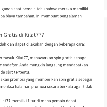
at ganda saat pemain tahu bahwa mereka memiliki
npa biaya tambahan. Ini membuat pengalaman
Gratis di Kilat77?
udah dan dapat dilakukan dengan beberapa cara:
termasuk Kilat77, menawarkan spin gratis sebagai
 mendaftar, Anda mungkin langsung mendapatkan
da slot tertentu.
dakan promosi yang memberikan spin gratis sebagai
emeriksa halaman promosi secara berkala agar tidak
Kilat77 memiliki fitur di mana pemain dapat