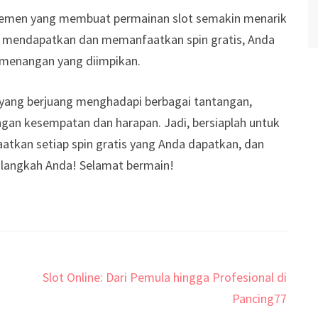
tu elemen yang membuat permainan slot semakin menarik
mendapatkan dan memanfaatkan spin gratis, Anda
emenangan yang diimpikan.
yang berjuang menghadapi berbagai tantangan,
engan kesempatan dan harapan. Jadi, bersiaplah untuk
faatkan setiap spin gratis yang Anda dapatkan, dan
langkah Anda! Selamat bermain!
Slot Online: Dari Pemula hingga Profesional di
Pancing77