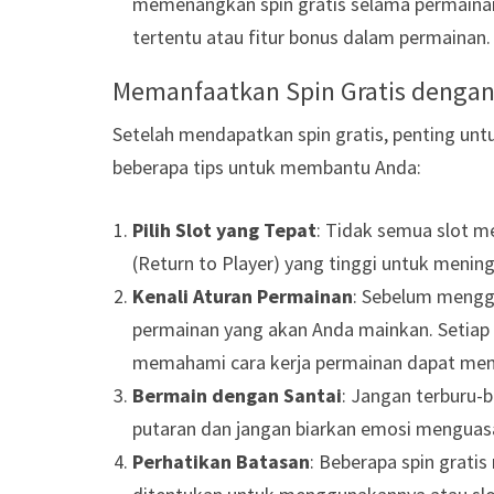
memenangkan spin gratis selama permainan.
tertentu atau fitur bonus dalam permainan.
Memanfaatkan Spin Gratis dengan
Setelah mendapatkan spin gratis, penting un
beberapa tips untuk membantu Anda:
Pilih Slot yang Tepat
: Tidak semua slot m
(Return to Player) yang tinggi untuk menin
Kenali Aturan Permainan
: Sebelum menggun
permainan yang akan Anda mainkan. Setiap
memahami cara kerja permainan dapat mem
Bermain dengan Santai
: Jangan terburu-
putaran dan jangan biarkan emosi menguasa
Perhatikan Batasan
: Beberapa spin grati