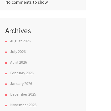
No comments to show.
Archives
August 2026
July 2026
April 2026
February 2026
January 2026
December 2025
November 2025