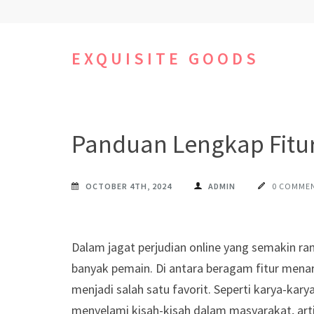
Skip
to
content
EXQUISITE GOODS
(Press
Enter)
Panduan Lengkap Fitur S
OCTOBER 4TH, 2024
ADMIN
0 COMME
Dalam jagat perjudian online yang semakin ra
banyak pemain. Di antara beragam fitur menarik
menjadi salah satu favorit. Seperti karya-ka
menyelami kisah-kisah dalam masyarakat, ar