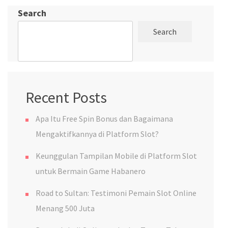
Search
Search
Recent Posts
Apa Itu Free Spin Bonus dan Bagaimana
Mengaktifkannya di Platform Slot?
Keunggulan Tampilan Mobile di Platform Slot
untuk Bermain Game Habanero
Road to Sultan: Testimoni Pemain Slot Online
Menang 500 Juta